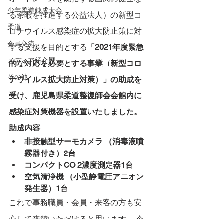
少年柔道錬成大会
る余暇を推進する公益法人）の新型コ
柔道
ロナウイルス感染症の拡大防止策に対
会員交流
する支援を目的とする
「2021年度緊急
メディア紹介歴
的な対応を必要とする事業（新型コロ
その他
ナウイルス拡大防止対策）」の助成を
受け、鹿児島県柔道整復師会会館内に
感染症対策機器を設置いたしました。
助成内容
非接触型サーモカメラ （消毒液噴
霧器付き）2台
コンパクトCO 2濃度測定器1台
空気清浄機 （小型静電圧アニオン
発生器）1台
これで事務職員・会員・来客の方も安
心して来館いただけると思います。 今