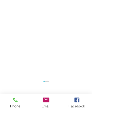
コメント
0.0 / 5（0）
Phone
Email
Facebook
保険全体研修のお知らせ
会長挨拶更新し
コメントと評価...