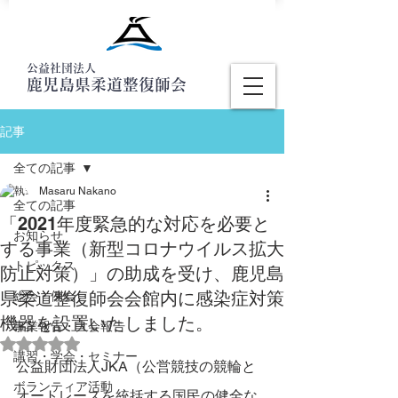
公益社団法人
鹿児島県柔道整復師会
記事
全ての記事
Masaru Nakano
全ての記事
「2021年度緊急的な対応を必要と
お知らせ
する事業（新型コロナウイルス拡大
トピックス
防止対策）」の助成を受け、鹿児島
県柔道整復師会会館内に感染症対策
総会・例会
機器を設置いたしました。
事業報告・大会報告
5つ星のうちNaNと評価されています。
講習・学会・セミナー
公益財団法人JKA（公営競技の競輪と
ボランティア活動
オートレースを統括する国民の健全な