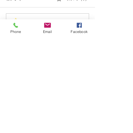
コメントと評価...
南九州三県親善柔道錬成
少年柔道合同練
会、三県合同強化練習会
（R7.5.25）
Phone
Email
Facebook
鹿児島市春日町3-16
〒892-0804
​TEL:
099-24
8-5675
FAX:099-248-5676
mail:
info@kagoshimajusei.com
▶
トップページ
▶
当会紹介
▶
会の概要
・
IR情報
▶
活動紹介
​ ▶
入会案内
​▶
よくある質問
▶
整骨院・接骨院検索​
▶
柔道場検
索
▶
会員専用ページ