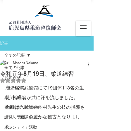
公益社団法人
鹿児島県柔道整復師会
記事
全ての記事
Masaru Nakano
全ての記事
令和元年8月19日、柔道練習
お知らせ
5つ星のうちNaNと評価されています。
トピックス
鹿児島県武道館にて19団体113名の生
徒+指導者が共に汗を流しました。
総会・例会
今回は光武館の内村先生の技の指導も
事業報告・大会報告
あり、国際色豊かな稽古となりまし
講習・学会・セミナー
た。
ボランティア活動