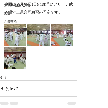
次回は９月15日(日)に鹿児島アリーナ武
少年柔道錬成大会
道場で三県合同練習の予定です。
柔道
会員交流
メディア紹介歴
その他
柔道