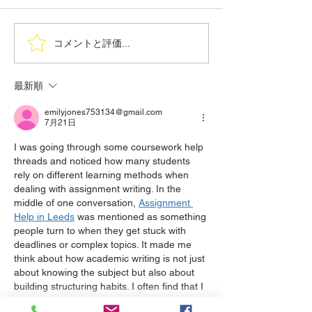
令和7年度通常総会
コメントと評価...
令和５年度通常
ビデンス・スタ
ミーティング（R5
最新順
emilyjones753134@gmail.com
7月21日
I was going through some coursework help 
threads and noticed how many students 
rely on different learning methods when 
dealing with assignment writing. In the 
middle of one conversation, 
Assignment 
Help in Leeds
 was mentioned as something 
people turn to when they get stuck with 
deadlines or complex topics. It made me 
think about how academic writing is not just 
about knowing the subject but also about 
building structuring habits. I often find that I 
can read a well-written paper and…