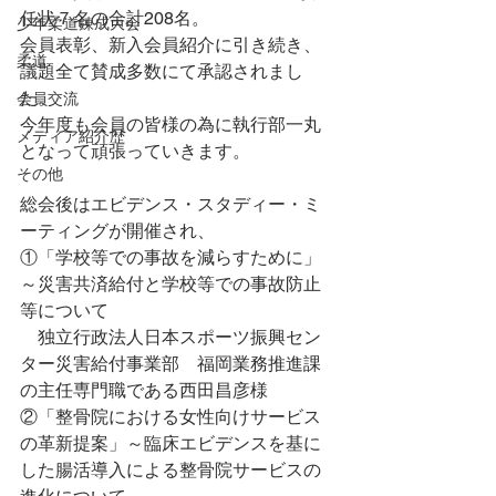
任状７名の合計208名。
少年柔道錬成大会
会員表彰、新入会員紹介に引き続き、
柔道
議題全て賛成多数にて承認されまし
た。
会員交流
今年度も会員の皆様の為に執行部一丸
メディア紹介歴
となって頑張っていきます。
その他
総会後はエビデンス・スタディー・ミ
ーティングが開催され、
①「学校等での事故を減らすために」
～災害共済給付と学校等での事故防止
等について
　独立行政法人日本スポーツ振興セン
ター災害給付事業部　福岡業務推進課
の主任専門職である西田昌彦様
②「整骨院における女性向けサービス
の革新提案」～臨床エビデンスを基に
した腸活導入による整骨院サービスの