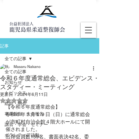
公益社団法人
鹿児島県柔道整復師会
記事
全ての記事
Masaru Nakano
全ての記事
令和６年度通常総会、エビデンス・
お知らせ
スタディー・ミーティング
トピックス
更新日：
2024年6月11日
5つ星のうちNaNと評価されています。
総会・例会
【令和６年度通常総会】
事業報告・大会報告
令和６年５月１９日（日）に通常総会
が市町村自治会館４階大ホールにて開
講習・学会・セミナー
催されました。
ボランティア活動
出席会員数159名、書面表決42名、委