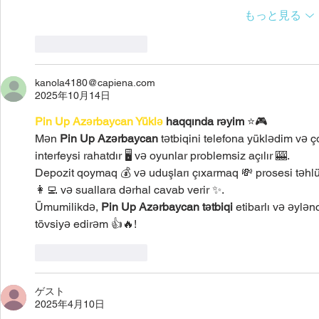
もっと見る
いいね！
返信
kanola4180@capiena.com
2025年10月14日
Pin Up Azərbaycan Yüklə
 haqqında rəyim
 ⭐️🎮
Mən 
Pin Up Azərbaycan
 tətbiqini telefona yüklədim və 
interfeysi rahatdır 🖥️ və oyunlar problemsiz açılır 🎰.
Depozit qoymaq 💰 və uduşları çıxarmaq 💸 prosesi təhlük
👩‍💻 və suallara dərhal cavab verir ✨.
Ümumilikdə, 
Pin Up Azərbaycan tətbiqi
 etibarlı və əylən
tövsiyə edirəm 👍🔥!
いいね！
返信
ゲスト
2025年4月10日