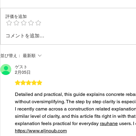
評価を追加
令和8年度通常総会
令和7年度
コメントを追加…
並び替え：
最新順
ゲスト
2月05日
5つ星のうち5と評価されています。
Detailed and practical, this guide explains concrete reba
without oversimplifying. The step by step clarity is especi
I recently came across a construction related explanation
similar level of clarity, and this article fits right in with tha
explanation feels practical for everyday 
rauhane
 users. 
https://www.eljnoub.com