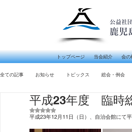
公益社
鹿児
トップページ
当会紹介
会の
全ての記事
お知らせ
トピックス
総会・例会
平成23年度 臨時
ボランティア活動
少年柔道錬成大会
柔道
5つ星のうちNaNと評価されています。
平成23年12月11日（日）、自治会館にて