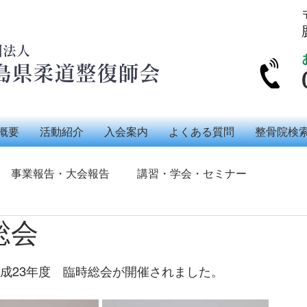
団法人
島県柔道整復師会
概要
活動紹介
入会案内
よくある質問
整骨院検
事業報告・大会報告
講習・学会・セミナー
総会
会員交流
メディア紹介歴
その他
平成23年度　臨時総会が開催されました。