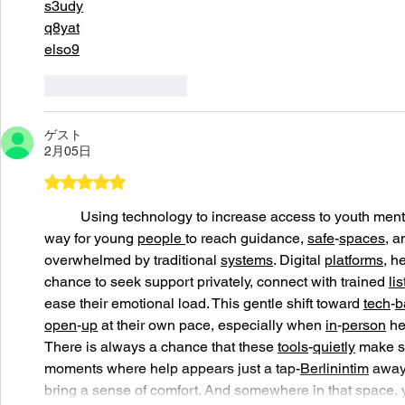
s3udy
q8yat
elso9
いいね！
返信
ゲスト
2月05日
5つ星のうち5と評価されています。
	Using technology to increase access to youth mental health support may offer a practical 
way for young 
people
to reach guidance, 
safe
-
spaces
, a
overwhelmed by traditional 
systems
. Digital 
platforms
, h
chance to seek support privately, connect with trained 
li
ease their emotional load. This gentle shift toward 
tech
-
b
open
-
up
 at their own pace, especially when 
in
-
person
 he
There is always a chance that these 
tools
-
quietly
 make s
moments where help appears just a tap-
Berlinintim
 away
bring a sense of comfort. And somewhere in that space