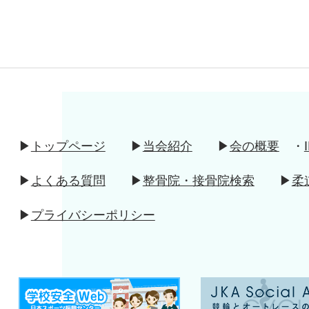
▶
トップページ
▶
当会紹介
▶
会の概要
・
​▶
よくある質問
▶
整骨院・接骨院検索​
▶
柔
​▶
プライバシーポリシー