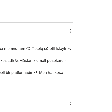
çox məmnunam 😍. Tətbiq sürətli işləyir ⚡, 
əsizdir 🔒. Müştəri xidməti peşəkardır 
cəli bir platformadır 🎉. Mən hər kəsə 