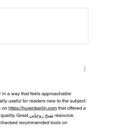
通常総会
令和６年度通常総会、エビ
ンス・スタディー・ミーテ
ング
r in a way that feels approachable 
ally useful for readers new to the subject. 
 on 
https://hurenberlin.com
 that offered a 
t quality. Great
 شيخ روحاني
 resource. 
I checked recommended tools on 