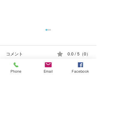
コメント
0.0 / 5（0）
Phone
Email
Facebook
コメントと評価...
南九州三県親善柔道錬成
少年柔道合同練
会、三県合同強化練習会
（R7.5.25）