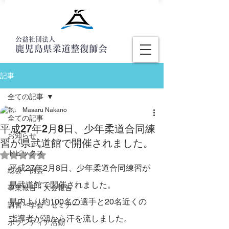
公益社団法人
鹿児島県柔道整復師会
記事
全ての記事
Masaru Nakano
全ての記事
平成27年2月8日、少年柔道合同練
お知らせ
習が県武道館で開催されました。
トピックス
5つ星のうちNaNと評価されています。
平成27年2月8日、少年柔道合同練習が
総会・例会
県武道館で開催されました。
事業報告・大会報告
県内より約100名の選手と20名近くの
講習・学会・セミナー
指導者が朝から汗を流しました。
ボランティア活動