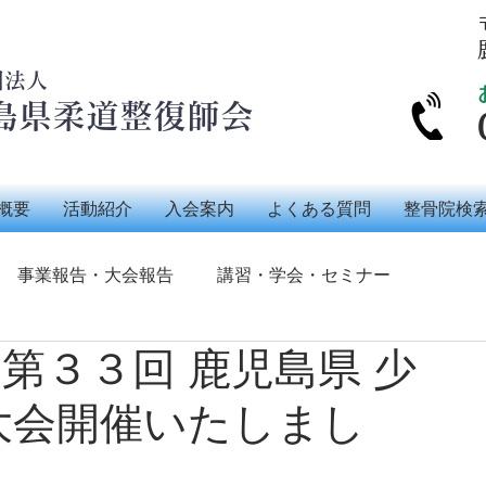
団法人
島県柔道整復師会
概要
活動紹介
入会案内
よくある質問
整骨院検
事業報告・大会報告
講習・学会・セミナー
、第３３回 鹿児島県 少
会員交流
メディア紹介歴
その他
大会開催いたしまし