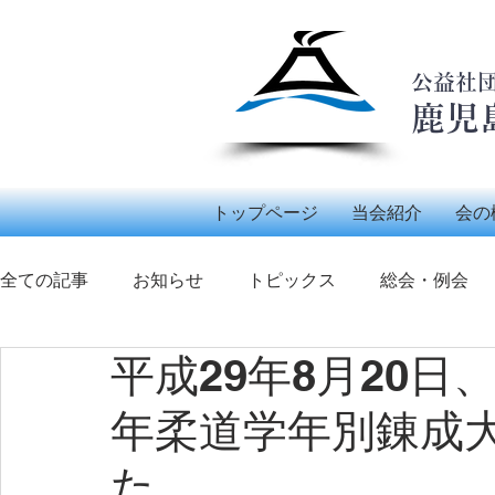
公益社
鹿児
トップページ
当会紹介
会の
全ての記事
お知らせ
トピックス
総会・例会
平成29年8月20日
ボランティア活動
少年柔道錬成大会
柔道
年柔道学年別錬成
た。