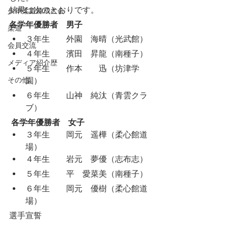
結果は次のとおりです。
少年柔道錬成大会
各学年優勝者　男子
柔道
３年生　　外園　海晴（光武館）
会員交流
４年生　　濱田　昇龍（南種子）
メディア紹介歴
５年生　　作本　　迅（坊津学
その他
園）
６年生　　山神　純汰（青雲クラ
ブ）
各学年優勝者　女子
３年生　　岡元　遥樺（柔心館道
場）
４年生　　岩元　夢優（志布志）
５年生　　平　愛菜美（南種子）
６年生　　岡元　優樹（柔心館道
場）
選手宣誓