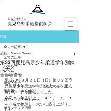
公益社団法人
鹿児島県柔道整復師会
記事
全ての記事
Masaru Nakano
全ての記事
第32回鹿児島県少年柔道学年別錬
お知らせ
成大会
トピックス
5つ星のうちNaNと評価されています。
平成28年８月２１日（日）第３２回鹿
総会・例会
児島県少年柔道学年別錬成大会を鹿児
事業報告・大会報告
島アリーナで開催しました。
今回は３年生以上で、４７チーム、３
講習・学会・セミナー
４３名が参加し、大いに盛り上がりま
ボランティア活動
した。