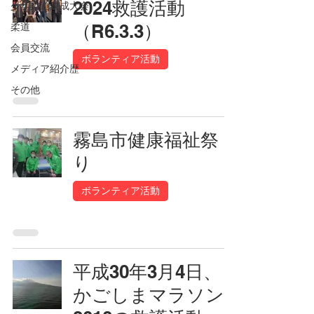
2024救護活動
少年柔道錬成大会
（R6.3.3）
柔道
会員交流
ボランティア活動
メディア紹介歴
その他
霧島市健康福祉祭
り
ボランティア活動
平成30年3月4日、
かごしまマラソン