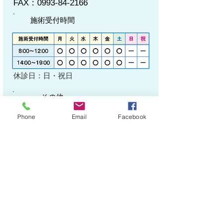
FAX：0993-84-2166
施術受付時間
休診日：日・祝日
その他
〇財務部員 ・認知症サポーター
Phone
Email
Facebook
小川整骨院
施術管理者（院長）
小川 英浩
住 所