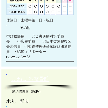
​休診日：土曜午後、日・祝日
その他
◎財務部長 〇災害医療対策委員
長 〇広報委員 〇日本柔道整復師
会通信員 〇柔道整復研修試験財団通信
員 ・認知症サポーター
​▸
ホームページ
よねまる整骨院
施術管理者（院長）
米丸 郁夫