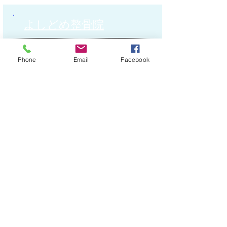
よしどめ整骨院
施術管理者（院長）
Phone
Email
Facebook
吉留 大倫
住 所
〒890-0055
鹿児島市上荒田町11-5
電話番号
TEL:
099-257-3889
FAX:
099-257-3889
施術受付時間
休診日：土曜・祝日午後、日曜日、