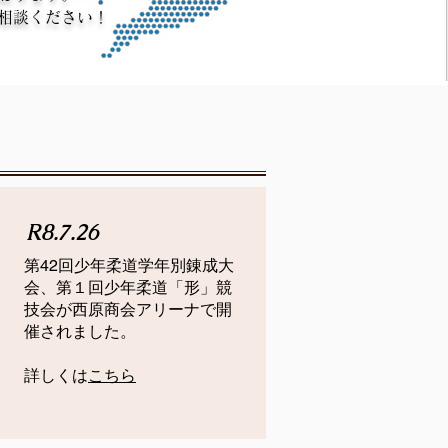
相談ください！
R8.7.26
第42回少年柔道学年別錬成大
会、第１回少年柔道「形」競
技会が西原商会アリーナで開
催されました。
​詳しくは
こちら