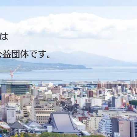
は
公益
団体です。