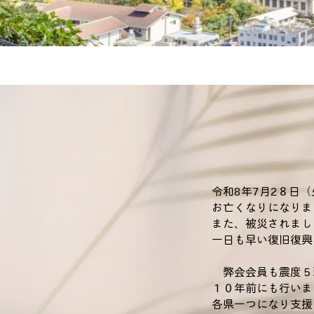
令和8年7月2８日
お亡くなりになりま
また、被災されまし
一日も早い復旧復興
弊会会員も震度５
１０年前にも行いま
各県一つになり支援