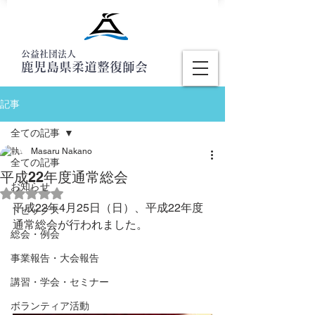
公益社団法人
鹿児島県柔道整復師会
記事
全ての記事
Masaru Nakano
全ての記事
平成22年度通常総会
お知らせ
5つ星のうちNaNと評価されています。
平成22年4月25日（日）、平成22年度
トピックス
通常総会が行われました。
総会・例会
事業報告・大会報告
講習・学会・セミナー
ボランティア活動