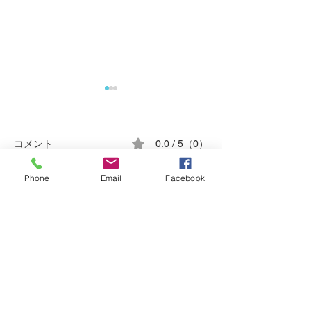
コメント
0.0 / 5（0）
令和7年度通常総会
Phone
Email
Facebook
コメントと評価...
令和６年度通常
ビデンス・スタ
ミーティング